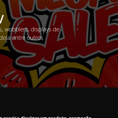
V
, wobblers, displays de
dola entre outros